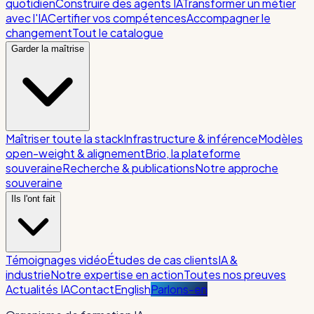
quotidien
Construire des agents IA
Transformer un métier
avec l'IA
Certifier vos compétences
Accompagner le
changement
Tout le catalogue
Garder la maîtrise
Maîtriser toute la stack
Infrastructure & inférence
Modèles
open-weight & alignement
Brio, la plateforme
souveraine
Recherche & publications
Notre approche
souveraine
Ils l'ont fait
Témoignages vidéo
Études de cas clients
IA &
industrie
Notre expertise en action
Toutes nos preuves
Actualités IA
Contact
English
Parlons-en