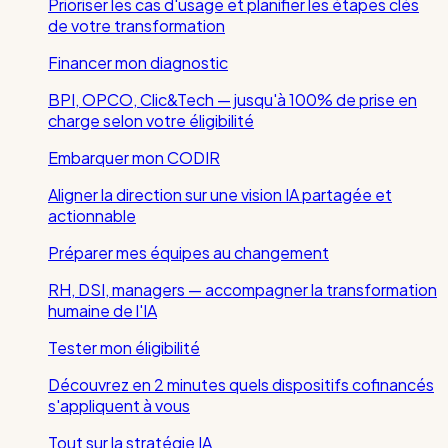
Prioriser les cas d'usage et planifier les étapes clés
de votre transformation
Financer mon diagnostic
BPI, OPCO, Clic&Tech — jusqu'à 100% de prise en
charge selon votre éligibilité
Embarquer mon CODIR
Aligner la direction sur une vision IA partagée et
actionnable
Préparer mes équipes au changement
RH, DSI, managers — accompagner la transformation
humaine de l'IA
Tester mon éligibilité
Découvrez en 2 minutes quels dispositifs cofinancés
s'appliquent à vous
Tout sur la stratégie IA