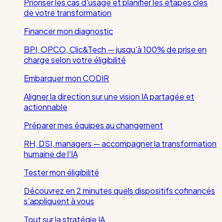
Prioriser les cas d'usage et planifier les étapes clés
de votre transformation
Financer mon diagnostic
BPI, OPCO, Clic&Tech — jusqu'à 100% de prise en
charge selon votre éligibilité
Embarquer mon CODIR
Aligner la direction sur une vision IA partagée et
actionnable
Préparer mes équipes au changement
RH, DSI, managers — accompagner la transformation
humaine de l'IA
Tester mon éligibilité
Découvrez en 2 minutes quels dispositifs cofinancés
s'appliquent à vous
Tout sur la stratégie IA