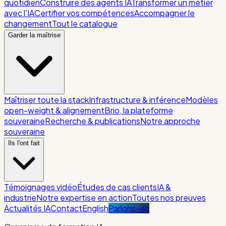
quotidien
Construire des agents IA
Transformer un métier
avec l'IA
Certifier vos compétences
Accompagner le
changement
Tout le catalogue
Garder la maîtrise
Maîtriser toute la stack
Infrastructure & inférence
Modèles
open-weight & alignement
Brio, la plateforme
souveraine
Recherche & publications
Notre approche
souveraine
Ils l'ont fait
Témoignages vidéo
Études de cas clients
IA &
industrie
Notre expertise en action
Toutes nos preuves
Actualités IA
Contact
English
Parlons-en